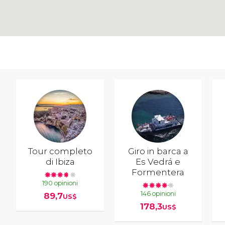
Tour completo
Giro in barca a
di Ibiza
Es Vedrá e
Formentera
190 opinioni
146 opinioni
89,7
US$
178,3
US$