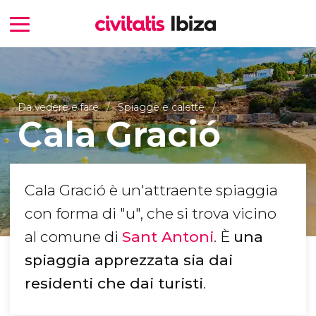
Da vedere e fare
Spiagge e calette
Cala Gració
Cala Gració è un'attraente spiaggia
con forma di "u", che si trova vicino
al comune di
Sant Antoni
. È
una
spiaggia apprezzata sia dai
residenti che dai turisti
.