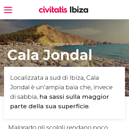
Da vedere e fare
Spiagge e calette
Cala Jondal
Localizzata a sud di Ibiza, Cala
Jondal è un'ampia baia che, invece
di sabbia,
ha sassi sulla maggior
parte della sua superficie
.
Malgrado gli scolgli rendano poco