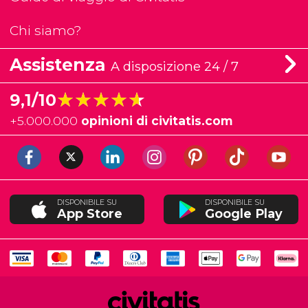
Chi siamo?
Assistenza
A disposizione 24 / 7
★★★★★
★★★★★
9,1/10
+
5.000.000
opinioni di civitatis.com
DISPONIBILE SU
DISPONIBILE SU
App Store
Google Play