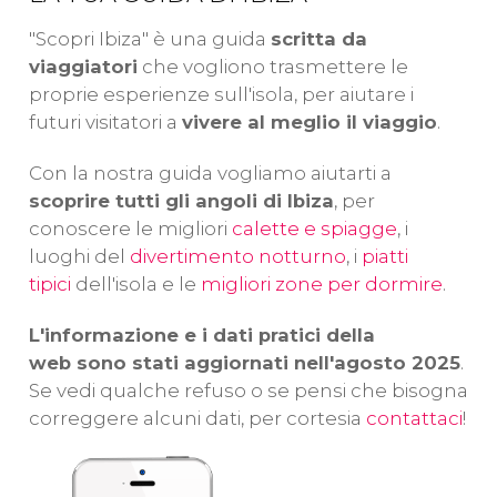
Mediterraneo
.
Abad
ch
Scoprirete
realizzeremo
per
"Scopri Ibiza" è una guida
scritta da
l'isolotto di Es
una traversata
co
viaggiatori
che vogliono trasmettere le
Vedrá, farete
nelle acque del
pa
proprie esperienze sull'isola, per aiutare i
snorkeling ed
nord di Ibiza, in
Ba
futuri visitatori a
vivere al meglio il viaggio
.
esplorerete Formentera
cui
ne
insieme a noi!
vedremo
Cala
ac
Con la nostra guida vogliamo aiutarti a
Saladeta
e
Me
scoprire tutti gli angoli di Ibiza
, per
le
Ses
conoscere le migliori
calette e spiagge
, i
Margalides
.
luoghi del
divertimento notturno
, i
piatti
tipici
dell'isola e le
migliori zone per dormire
.
L'informazione e i dati pratici della
web sono stati aggiornati nell'agosto 2025
.
Se vedi qualche refuso o se pensi che bisogna
correggere alcuni dati, per cortesia
contattaci
!