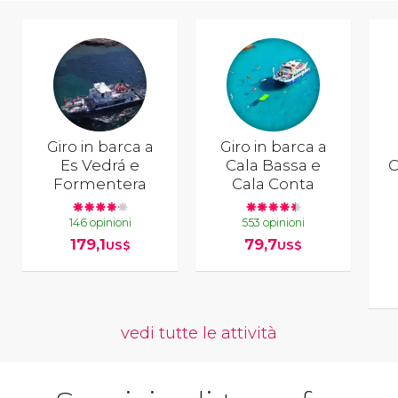
Giro in barca a
Giro in barca a
Es Vedrá e
Cala Bassa e
C
Formentera
Cala Conta
146 opinioni
553 opinioni
179,1
79,7
US$
US$
vedi tutte le attività