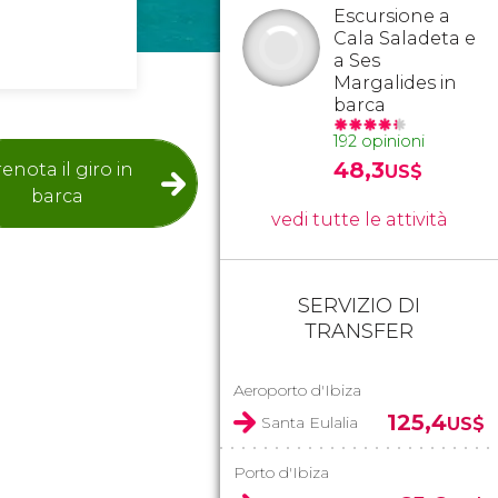
Escursione a
Cala Saladeta e
a Ses
Margalides in
barca
192 opinioni
48,3
enota il giro in
US$
barca
vedi tutte le attività
SERVIZIO DI
TRANSFER
Aeroporto d'Ibiza
125,4
Santa Eulalia
US$
Porto d'Ibiza