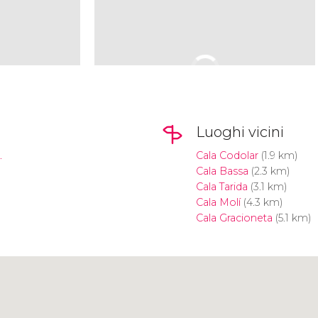
Luoghi vicini
.
Cala Codolar
(1.9 km)
Cala Bassa
(2.3 km)
Cala Tarida
(3.1 km)
Cala Molí
(4.3 km)
Cala Gracioneta
(5.1 km)
Clicca per usare la mappa