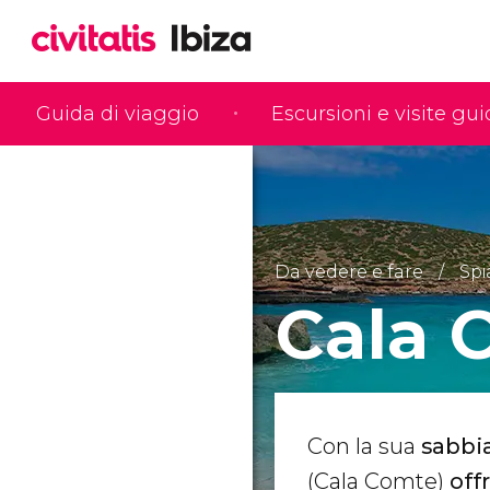
Guida di viaggio
Escursioni e visite gu
Da vedere e fare
Spi
Cala 
Con la sua
sabbia
(Cala Comte)
off