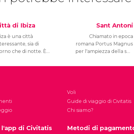
ittà di Ibiza
Sant Antoni
iza è una città
Chiamato in epoca
teressante, sia di
romana Portus Magnus
orno che di notte. È
per l'ampiezza della sua
a località colorata e
baia, Sant Antoni de
fascinante, in cui le
Portmany è un
ccentricità sono
antico paesino di
ualcosa di normale e
contadini e pescatori,
anno parte della sua
che è attualmente una
Voli
agia.
delle principali mete
menti
Guide di viaggio di Civitatis
turistiche d'Ibiza.
eggio
Chi siamo?
 l'app di Civitatis
Metodi di pagament