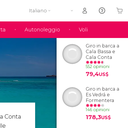
Italiano
rta
Autonoleggio
Voli
Il tuo carrello è vuoto
Giro in barca a
Cala Bassa e
Cala Conta
552 opinioni
79,4
US$
Giro in barca a
Es Vedrá e
Formentera
146 opinioni
la Conta
178,3
US$
lle