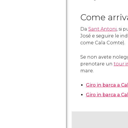
Come arriv
Da
Sant Antoni
, si
José e seguire le ind
come Cala Comte).
Se non avete noleggi
prenotare un
tour i
mare.
Giro in barca a C
Giro in barca a C