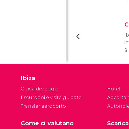
C
Ib
in
gi
un
af
e
Ibiza
q
f
Guida di viaggio
Hotel
m
Escursioni e visite guidate
Apparta
Transfer aeroporto
Autonol
Come ci valutano
Scarica