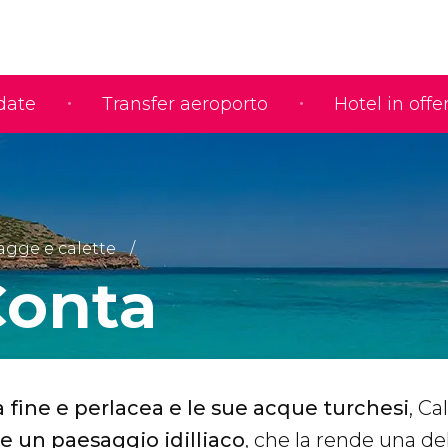
idate
Transfer aeroporto
Hotel in offe
agge e calette
Conta
 fine e perlacea e le sue acque turchesi
, Ca
re un paesaggio idilliaco
, che la rende una de