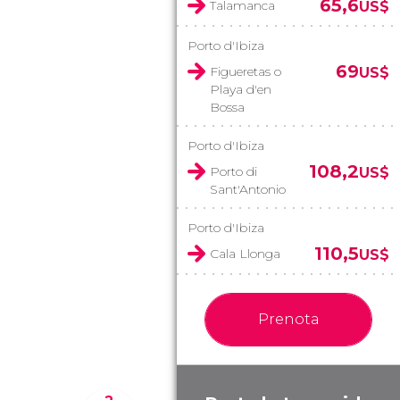
65,6
Talamanca
US$
Porto d'Ibiza
69
Figueretas o
US$
Playa d'en
Bossa
Porto d'Ibiza
108,2
Porto di
US$
Sant'Antonio
Porto d'Ibiza
110,5
Cala Llonga
US$
Prenota