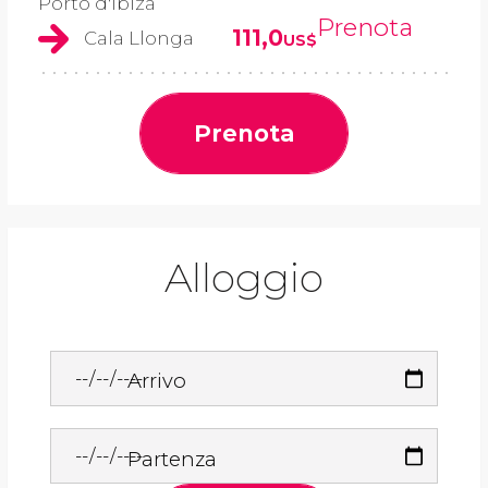
Porto d'Ibiza
Prenota
111,0
Cala Llonga
US$
Prenota
Alloggio
Arrivo
Partenza