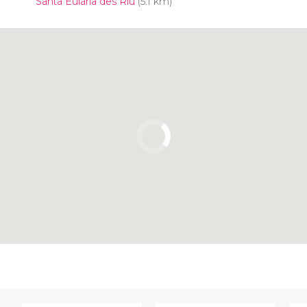
Santa Eulària des Riu
(5.1 km)
Clicca per usare la mappa