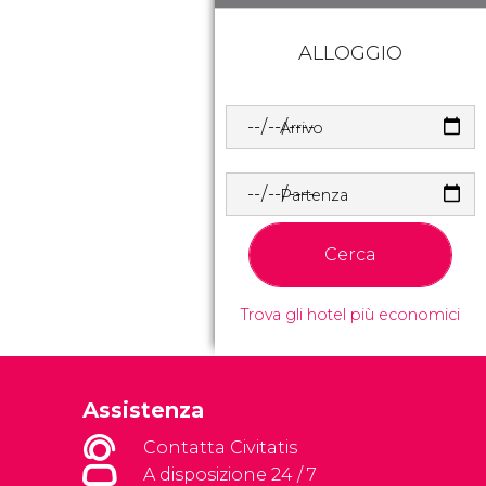
ALLOGGIO
Arrivo
Partenza
Cerca
Trova gli hotel più economici
Assistenza
Contatta Civitatis
A disposizione 24 / 7