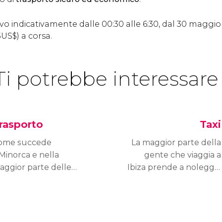
ivo indicativamente dalle 00:30 alle 6:30, dal 30 maggio 
5
US$
) a corsa.
Ti potrebbe interessare
rasporto
Taxi
ome succede
La maggior parte della
Minorca e nella
gente che viaggia a
aggior parte delle
Ibiza prende a noleggio
ole, per muoversi è
un'auto, ma in alcuni
eferibile utilizzare
momenti deve
auto.
comunque utilizzare
un taxi, soprattutto per