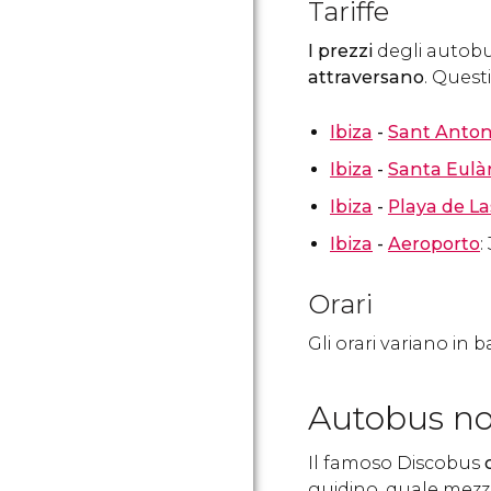
Tariffe
I prezzi
degli autob
attraversano
. Questi
Ibiza
-
Sant Anton
Ibiza
-
Santa Eulàr
Ibiza
-
Playa de La
Ibiza
-
Aeroporto
:
Orari
Gli orari variano in 
Autobus no
Il famoso Discobus
guidino, quale mezz