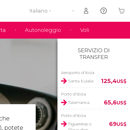
Italiano
rta
Autonoleggio
Voli
Il tuo carrello è vuoto
SERVIZIO DI
TRANSFER
Aeroporto d'Ibiza
125,4
Santa Eulalia
US$
Porto d'Ibiza
65,6
Talamanca
US$
Porto d'Ibiza
lche
69
Figueretas o
US$
), potete
Playa d'en