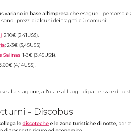
us
variano in base all'impresa
che esegue il percorso
e 
 sono i prezzi di alcuni dei tragitti più comuni:
i
: 2,10
€
(2,41
US$
).
ia
: 2-3
€
(3,45
US$
).
s Salinas
: 1-3
€
(3,45
US$
).
 3,60
€
(4,14
US$
).
base alla stagione, all'ora e al luogo di partenza e di des
tturni - Discobus
collega le
discoteche
e le zone turistiche di notte
, per 
o di
trasporto sicuro ed economico
.