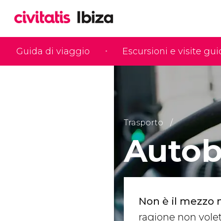
Guida di viaggio
Escursioni e visite gu
Trasporto
Autob
Non è il mezzo 
ragione non vole