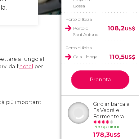
Bossa
la.
Porto d'Ibiza
108,2
Porto di
US$
Sant'Antonio
Porto d'Ibiza
110,5
Cala Llonga
US$
pettare a lungo al
vi dall'
hotel
per
Prenota
tà più importanti:
Giro in barca a
Es Vedrá e
Formentera
146 opinioni
178,3
US$