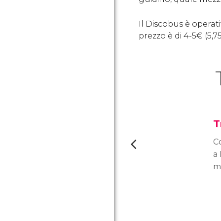
Il Discobus è operat
prezzo è di 4-5
€
(5,7
T
C
a 
m
is
pr
l'