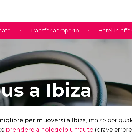
idate
Transfer aeroporto
Hotel in offe
us a Ibiza
migliore per muoversi a
Ibiza
, ma se per qua
te
prendere a noleggio un'auto
(grave errore