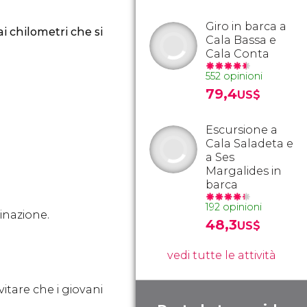
Giro in barca a
ai chilometri che si
Cala Bassa e
Cala Conta
552 opinioni
79,4
US$
Escursione a
Cala Saladeta e
a Ses
Margalides in
barca
192 opinioni
tinazione.
48,3
US$
vedi tutte le attività
evitare che i giovani