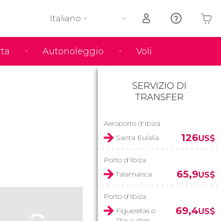
Italiano
rta
Autonoleggio
Voli
Il tuo carrello è vuoto
SERVIZIO DI
TRANSFER
Aeroporto d'Ibiza
126
Santa Eulalia
US$
Porto d'Ibiza
65,9
Talamanca
US$
Porto d'Ibiza
69,4
Figueretas o
US$
Playa d'en