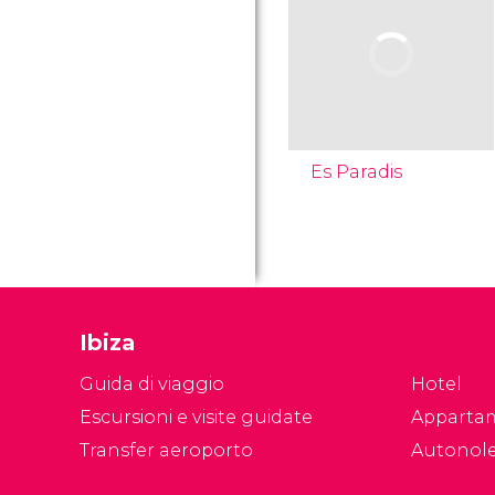
Es Paradis
Ibiza
Guida di viaggio
Hotel
Escursioni e visite guidate
Apparta
Transfer aeroporto
Autonol