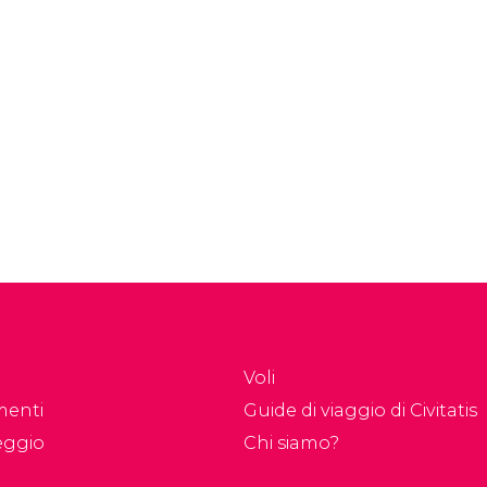
Voli
menti
Guide di viaggio di Civitatis
eggio
Chi siamo?