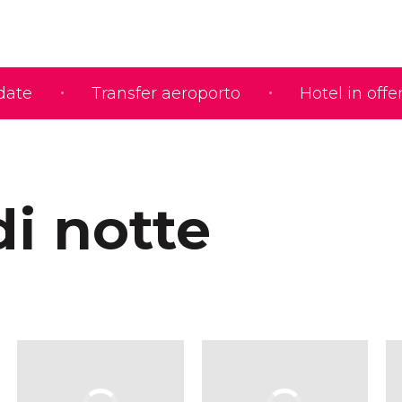
idate
Transfer aeroporto
Hotel in offe
di notte