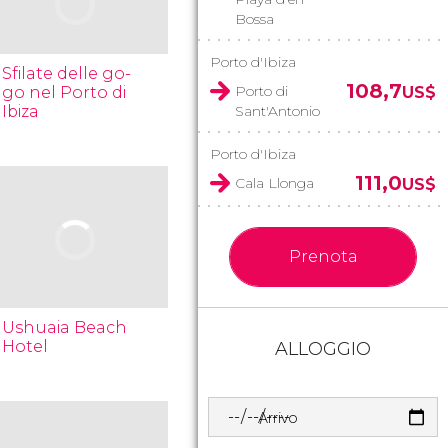
Bossa
Porto d'Ibiza
Sfilate delle go-
108,7
Porto di
go nel Porto di
US$
Ibiza
Sant'Antonio
Porto d'Ibiza
111,0
Cala Llonga
US$
Prenota
Ushuaia Beach
Hotel
ALLOGGIO
Arrivo